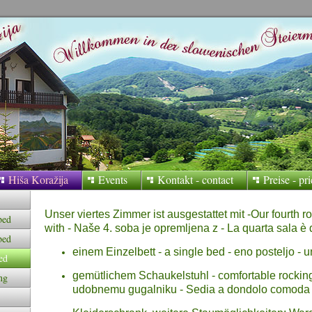
Hiša Koražija
Events
Kontakt - contact
Preise - pr
Unser viertes Zimmer ist ausgestattet mit -
Our fourth
r
bed
with
- Naše 4. soba je opremljena z - La quarta sala è d
bed
einem Einzelbett - a single bed - eno posteljo - u
ed
gemütlichem Schaukelstuhl - comfortable rocking
ng
udobnemu gugalniku - Sedia a dondolo comoda