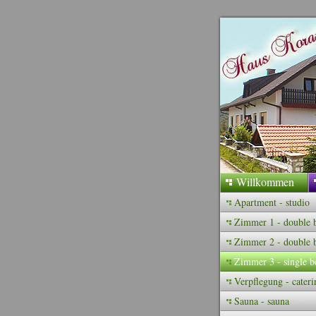
Willkommen
Apartment - studio
Zimmer 1 - double 
Zimmer 2 - double 
Zimmer 3 - single b
Verpflegung - cateri
Sauna - sauna