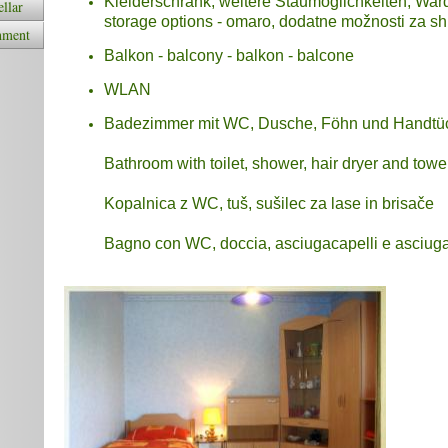
Kleiderschrank, weitere Staumöglichkeiten; Ward
llar
storage options - omaro, dodatne možnosti za s
nment
Balkon - balcony - balkon - balcone
WLAN
Badezimmer mit WC, Dusche, Föhn und Handtü
Bathroom with toilet, shower, hair dryer and towe
Kopalnica z WC, tuš, sušilec za lase in brisače
Bagno con WC, doccia, asciugacapelli e asciug