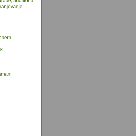
robe, additional
hranjevanje
chern
ls
amani