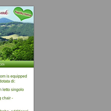
ices
oom is equipped
otata di:
n letto singolo
 chair -