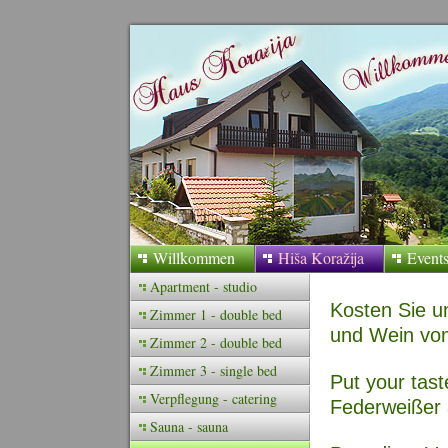
Willkommen
Hiša Koražija
Event
Apartment - studio
Kosten Sie u
Zimmer 1 - double bed
und Wein vo
Zimmer 2 - double bed
Zimmer 3 - single bed
Put your tast
Verpflegung - catering
Federweißer 
Sauna - sauna